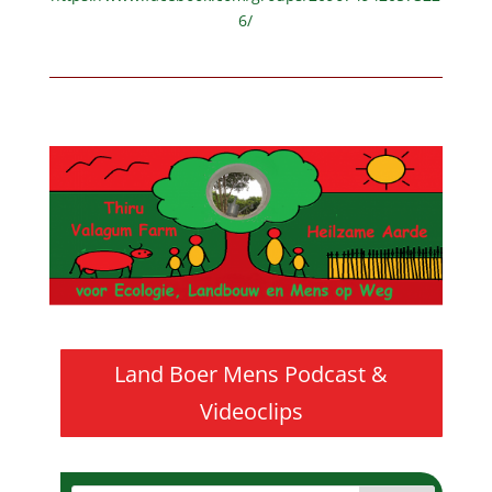
6/
Land Boer Mens Podcast &
Videoclips