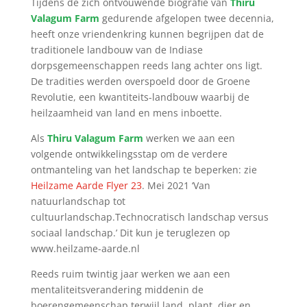
Tijdens de zich ontvouwende biografie van
Thiru
Valagum Farm
gedurende afgelopen twee decennia,
heeft onze vriendenkring kunnen begrijpen dat de
traditionele landbouw van de Indiase
dorpsgemeenschappen reeds lang achter ons ligt.
De tradities werden overspoeld door de Groene
Revolutie, een kwantiteits-landbouw waarbij de
heilzaamheid van land en mens inboette.
Als
Thiru Valagum Farm
werken we aan een
volgende ontwikkelingsstap om de verdere
ontmanteling van het landschap te beperken: zie
Heilzame Aarde Flyer 23
. Mei 2021 ‘Van
natuurlandschap tot
cultuurlandschap.Technocratisch landschap versus
sociaal landschap.’ Dit kun je teruglezen op
www.heilzame-aarde.nl
Reeds ruim twintig jaar werken we aan een
mentaliteitsverandering middenin de
boerengemeenschap terwijl land, plant, dier en