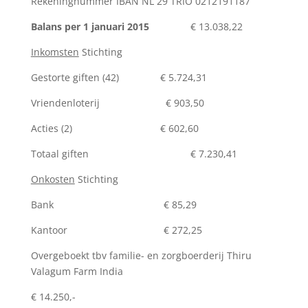
Rekeningnummer IBAN NL 29 TRIO 0212191187
Balans per 1 januari 2015
€ 13.038,22
Inkomsten
Stichting
Gestorte giften (42) € 5.724,31
Vriendenloterij € 903,50
Acties (2) € 602,60
Totaal giften € 7.230,41
Onkosten
Stichting
Bank € 85,29
Kantoor € 272,25
Overgeboekt tbv familie- en zorgboerderij Thiru
Valagum Farm India
€ 14.250,-