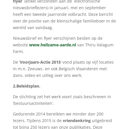
flyer
(enkel verzonden aan de electronische
nieuwsbrieflezers) in januari, mei en september
heeft een tweede jaarronde volbracht. Deze bericht
over de positie van de kleinschalige familieboer in de
wereld van vandaag.
Nieuwsbrief en flyer verschijnen beiden op de
website
www.heilzame-aarde.nl
van Thiru Valagum
Farm.
De ‘
Voorjaars-Actie 2015
’ vond plaats op vijf locaties
in m.n. Zeeuws- en ook Belgisch Vlaanderen met
dans, video en uitleg over ons werk.
2.Beleidsplan.
De stichting zet het werk voort zoals beschreven in
‘bestuursactiviteiten’.
Gedurende 2014 bereikten we minder dan 200
lezers. Tijdens 2015 is de
vriendenkring
uitgebreid
tot bijna 250 lezers van onze publikaties. Deze