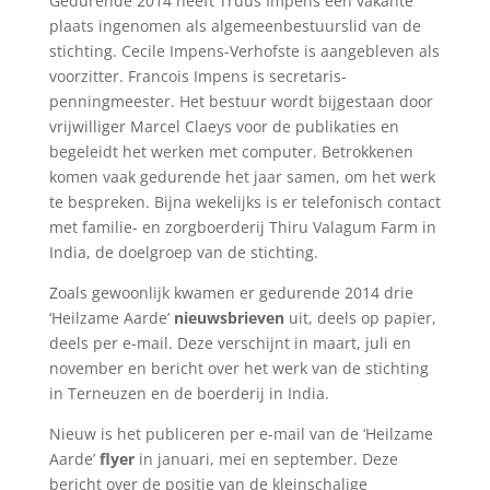
Gedurende 2014 heeft Truus Impens een vakante
plaats ingenomen als algemeenbestuurslid van de
stichting. Cecile Impens-Verhofste is aangebleven als
voorzitter. Francois Impens is secretaris-
penningmeester. Het bestuur wordt bijgestaan door
vrijwilliger Marcel Claeys voor de publikaties en
begeleidt het werken met computer. Betrokkenen
komen vaak gedurende het jaar samen, om het werk
te bespreken. Bijna wekelijks is er telefonisch contact
met familie- en zorgboerderij Thiru Valagum Farm in
India, de doelgroep van de stichting.
Zoals gewoonlijk kwamen er gedurende 2014 drie
‘Heilzame Aarde’
nieuwsbrieven
uit, deels op papier,
deels per e-mail. Deze verschijnt in maart, juli en
november en bericht over het werk van de stichting
in Terneuzen en de boerderij in India.
Nieuw is het publiceren per e-mail van de ‘Heilzame
Aarde’
flyer
in januari, mei en september. Deze
bericht over de positie van de kleinschalige