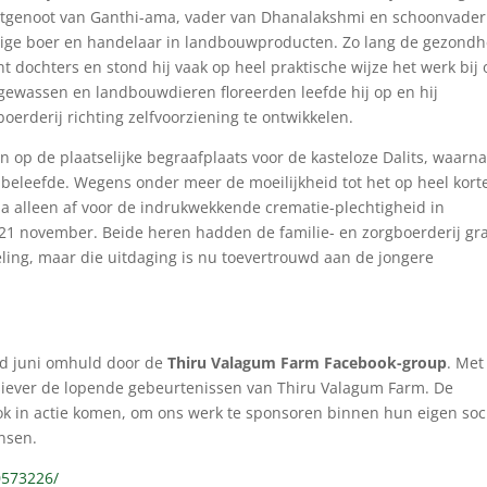
htgenoot van Ganthi-ama, vader van Dhanalakshmi en schoonvader
halige boer en handelaar in landbouwproducten. Zo lang de gezondh
acht dochters en stond hij vaak op heel praktische wijze het werk bij
 gewassen en landbouwdieren floreerden leefde hij op en hij
oerderij richting zelfvoorziening te ontwikkelen.
 op de plaatselijke begraafplaats voor de kasteloze Dalits, waarn
beleefde. Wegens onder meer de moeilijkheid tot het op heel kort
rna alleen af voor de indrukwekkende crematie-plechtigheid in
 21 november. Beide heren hadden de familie- en zorgboerderij gr
ling, maar die uitdaging is nu toevertrouwd aan de jongere
nd juni omhuld door de
Thiru Valagum Farm Facebook-group
. Met
siever de lopende gebeurtenissen van Thiru Valagum Farm. De
k in actie komen, om ons werk te sponsoren binnen hun eigen soc
nsen.
0573226/