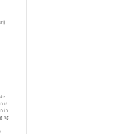
rij
t
 de
n is
n in
 ging
n