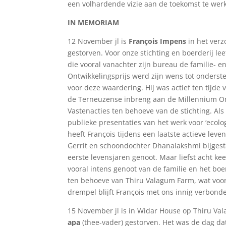
een volhardende vizie aan de toekomst te wer
IN MEMORIAM
12 November jl is
François Impens
in het verz
gestorven. Voor onze stichting en boerderij le
die vooral vanachter zijn bureau de familie- e
Ontwikkelingsprijs werd zijn wens tot onderst
voor deze waardering. Hij was actief ten tijde
de Terneuzense inbreng aan de Millennium Ont
Vastenacties ten behoeve van de stichting. Als
publieke presentaties van het werk voor ‘eco
heeft François tijdens een laatste actieve lev
Gerrit en schoondochter Dhanalakshmi bijgestaa
eerste levensjaren genoot. Maar liefst acht ke
vooral intens genoot van de familie en het boe
ten behoeve van Thiru Valagum Farm, wat voort
drempel blijft François met ons innig verbond
15 November jl is in Widar House op Thiru Val
apa
(thee-vader) gestorven. Het was de dag dat