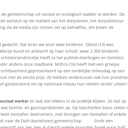
 de gemeenschap uit sociaal en ecologisch wakker te worden. De
et aansluit op de realiteit van het dorpsleven, het dorpsbestuur
king via de media zijn zinnen zet op behoeftes, die boven de
rdt gedacht. Dat leren we onze twee kinderen. Obilot (10) was
tiekvrije kunst en ambacht op haar school, waar 2.300 kinderen
choolvriendinnetje heeft ze het publiek (leerlingen en families)
nder andere onze zaadbank. Mithra (16) heeft met een groepje
ruchtbaarheid gepresenteerd op een landelijke milieudag op een
r huis met de eerste prijs. Ze hebben ondertussen ook hun presenta
t geselecteerd om op nationaal niveau hun ideeën verder uiteen 
d
sociaal werker
en laat dat telkens in de praktijk blijken. Ze lost op
ns wat familie- en gezinsproblemen op. Op bescheiden basis zetten
kele tientallen deelnemers, met leningen van tientallen of enkele
 uit naar de Dalit (kastelozen) gemeenschap. Sinds een
atergolf aan zee, ben ik (Gerrit) enkele maanden fysiek maar half