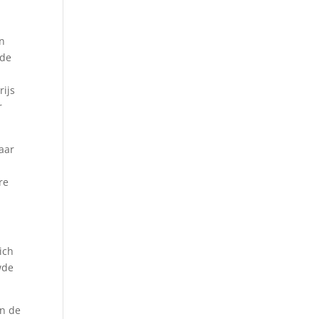
en
 de
rijs
r
aar
re
ich
wde
en de