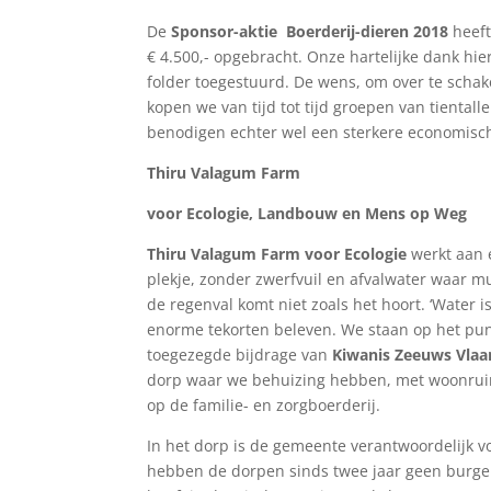
De
Sponsor-aktie Boerderij-dieren 2018
heeft
€ 4.500,- opgebracht. Onze hartelijke dank hi
folder toegestuurd. De wens, om over te schak
kopen we van tijd tot tijd groepen van tiental
benodigen echter wel een sterkere economisch
Thiru Valagum Farm
voor Ecologie, Landbouw en Mens op Weg
Thiru Valagum Farm
voor Ecologie
werkt aan e
plekje, zonder zwerfvuil en afvalwater waar mu
de regenval komt niet zoals het hoort. ‘Water
enorme tekorten beleven. We staan op het pun
toegezegde bijdrage van
Kiwanis Zeeuws Vla
dorp waar we behuizing hebben, met woonruim
op de familie- en zorgboerderij.
In het dorp is de gemeente verantwoordelijk v
hebben de dorpen sinds twee jaar geen burger