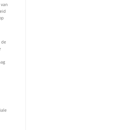
 van
eid
 op
a de
e
aag
iale