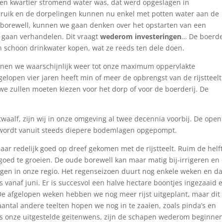
s een kwartier stromend water was, dat werd opgeslagen in
ebruik en de dorpelingen kunnen nu enkel met potten water aan de
n borewell, kunnen we gaan denken over het opstarten van een
e gaan verhandelen. Dit vraagt
wederom investeringen
… De boerde
 schoon drinkwater kopen, wat ze reeds ten dele doen.
nnen we waarschijnlijk weer tot onze maximum oppervlakte
lopen vier jaren heeft min of meer de opbrengst van de rijstteelt
 we zullen moeten kiezen voor het dorp of voor de boerderij. De
 twaalf, zijn wij in onze omgeving al twee decennia voorbij. De open
r wordt vanuit steeds diepere bodemlagen opgepompt.
jaar redelijk goed op dreef gekomen met de rijstteelt. Ruim de helf
 goed te groeien. De oude borewell kan maar matig bij-irrigeren en
engen in onze regio. Het regenseizoen duurt nog enkele weken en da
vanaf juni. Er is succesvol een halve hectare boontjes ingezaaid e
e afgelopen weken hebben we nog meer rijst uitgeplant, maar dit
aantal andere teelten hopen we nog in te zaaien, zoals pinda’s en
ks onze uitgestelde geitenwens, zijn de schapen wederom beginne