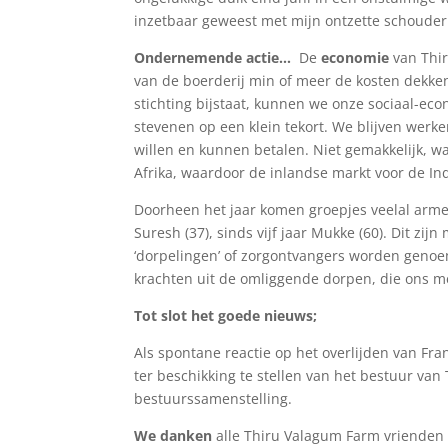
inzetbaar geweest met mijn ontzette schouder
Ondernemende actie…
De
economie
van Thir
van de boerderij min of meer de kosten dekken
stichting bijstaat, kunnen we onze sociaal-econ
stevenen op een klein tekort. We blijven werke
willen en kunnen betalen. Niet gemakkelijk, w
Afrika, waardoor de inlandse markt voor de Ind
Doorheen het jaar komen groepjes veelal arme 
Suresh (37), sinds vijf jaar Mukke (60). Dit zi
‘dorpelingen’ of zorgontvangers worden geno
krachten uit de omliggende dorpen, die ons 
Tot slot het goede nieuws;
Als spontane reactie op het overlijden van Fr
ter beschikking te stellen van het bestuur v
bestuurssamenstelling.
We danken
alle Thiru Valagum Farm vrienden