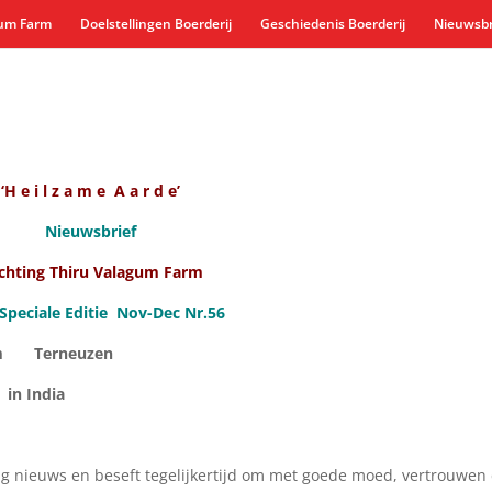
gum Farm
Doelstellingen Boerderij
Geschiedenis Boerderij
Nieuwsbr
‘H e i l z a m e A a r d e’
Nieuwsbrief
ichting Thiru Valagum Farm
Speciale Editie Nov-Dec Nr.56
rm Terneuzen
rm in India
ig nieuws en beseft tegelijkertijd om met goede moed, vertrouwen