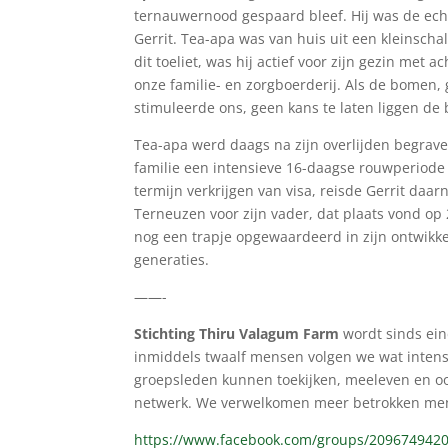
ternauwernood gespaard bleef. Hij was de ec
Gerrit. Tea-apa was van huis uit een kleinsc
dit toeliet, was hij actief voor zijn gezin met 
onze familie- en zorgboerderij. Als de bomen,
stimuleerde ons, geen kans te laten liggen de b
Tea-apa werd daags na zijn overlijden begraven
familie een intensieve 16-daagse rouwperiode 
termijn verkrijgen van visa, reisde Gerrit daa
Terneuzen voor zijn vader, dat plaats vond op
nog een trapje opgewaardeerd in zijn ontwikke
generaties.
——-
Stichting Thiru Valagum Farm
wordt sinds ei
inmiddels twaalf mensen volgen we wat inten
groepsleden kunnen toekijken, meeleven en oo
netwerk. We verwelkomen meer betrokken me
https://www.facebook.com/groups/209674942