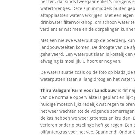
het feit, dat sinds twee jaar enkel ‘s-morgen
watertorentjes. Deze zijn inmiddels buiten g
aftapplaatsen water verkrijgen. Met een eige
drinkwater filterworkshop, om schoon water t
verdient er wat mee en de dorpelingen kunnen
Met een nieuwe waterput op de boerderij, ku
landbouwteelten komen. De droogte van de afge
gehalveerd. Een waterput slaan is kostelijk en
afweging is moeilijk. U hoort er nog van.
De watersituatie zoals op de foto op bladzijde
waterputten staan al lang droog en het wate
Thiru Valagum Farm
voor Landbouw
is dit na
van de normale oppervlakte is geplant en lijkt
huidige moeson lijkt redelijk wat regen te br
het weer wachten tot de volgende zomerregens 
de kas hebben we weer groentes en kruiden. D
verloren onder plotselinge heftige regen. Een 
olifantengras voor het vee. Spannend! Ondan