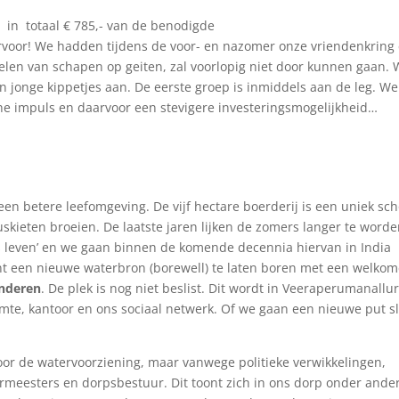
 in totaal € 785,- van de benodigde
ervoor! We hadden tijdens de voor- en nazomer onze vriendenkring
elen van schapen op geiten, zal voorlopig niet door kunnen gaan. 
len jonge kippetjes aan. De eerste groep is inmiddels aan de leg. We
e impuls en daarvoor een stevigere investeringsmogelijkheid…
en betere leefomgeving. De vijf hectare boerderij is een uniek sc
skieten broeien. De laatste jaren lijken de zomers langer te word
 is leven’ en we gaan binnen de komende decennia hiervan in India
t een nieuwe waterbron (borewell) te laten boren met een welko
anderen
. De plek is nog niet beslist. Dit wordt in Veeraperumanallu
te, kantoor en ons sociaal netwerk. Of we gaan een nieuwe put s
oor de watervoorziening, maar vanwege politieke verwikkelingen,
meesters en dorpsbestuur. Dit toont zich in ons dorp onder ander