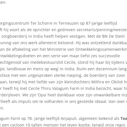
ken.
orgingscentrum Ter Schorre in Terneuzen op 87-jarige leeftijd
eft hij voort als de oprichter en gedreven secretaris/penningmeeste
n zorgboerderij in India heeft helpen vestigen. Met de BN De Stem
euning van ons werk allereerst beloond. Hij was ontzettend dankba
 van de aftakeling van het Ministerie van Ontwikkelingssamenwerki
wikkelingsdoelen en een serie van maar liefst zes succesvolle
 echtgenoot van medebestuurslid Cecile, stond hij haar bij tijdens 
logie, landbouw en mens op weg’ in India. Ruim een decennium lang
ensfase met een uitgesproken sterke roeping, de boerderij van zoon
n, terwijl hij met liefde van zijn kleindochters Mithra en Obilot 
er heeft hij met Cecile Thiru Valagum Farm in India bezocht, waar hi
rderijleven. We zijn ‘Opa’ heel dankbaar voor zijn onwankelbare in
leeft als impuls om te volharden in ons gestelde ideaal. Van over
en.
agum Farm op 78- jarige leeftijd Anjapuli, algemeen bekend als
Tea
 een cycloon 10-tallen mensen het leven kostte, terwijl onze regio