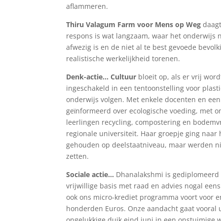
aflammeren.
Thiru Valagum Farm
voor Mens op Weg
daagt
respons is wat langzaam, waar het onderwijs ni
afwezig is en de niet al te best gevoede bevol
realistische werkelijkheid torenen.
Denk-actie…
Cultuur
bloeit op, als er vrij wo
ingeschakeld in een tentoonstelling voor plas
onderwijs volgen. Met enkele docenten en een s
geϊnformeerd over ecologische voeding, met o
leerlingen recycling, compostering en bodemv
regionale universiteit. Haar groepje ging naa
gehouden op deelstaatniveau, maar werden nie
zetten.
Sociale actie…
Dhanalakshmi is gediplomeer
vrijwillige basis met raad en advies nogal ee
ook ons micro-krediet programma voort voor en
honderden Euros. Onze aandacht gaat vooral
ongelukkige duik eind juni in een onstuimige w