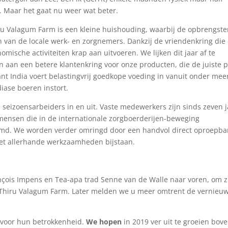
. Maar het gaat nu weer wat beter.
u Valagum Farm is een kleine huishouding, waarbij de opbrengst
 van de locale werk- en zorgnemers. Dankzij de vriendenkring die
omische activiteiten krap aan uitvoeren. We lijken dit jaar af te
n aan een betere klantenkring voor onze producten, die de juiste p
ant India voert belastingvrij goedkope voeding in vanuit onder mee
iase boeren instort.
seizoensarbeiders in en uit. Vaste medewerkers zijn sinds zeven j
jn mensen die in de internationale zorgboerderijen-beweging
emd. We worden verder omringd door een handvol direct oproepba
met allerhande werkzaamheden bijstaan.
ançois Impens en Tea-apa trad Senne van de Walle naar voren, om z
an Thiru Valagum Farm. Later melden we u meer omtrent de vernieu
 voor hun betrokkenheid.
We hopen
in 2019 ver uit te groeien bov