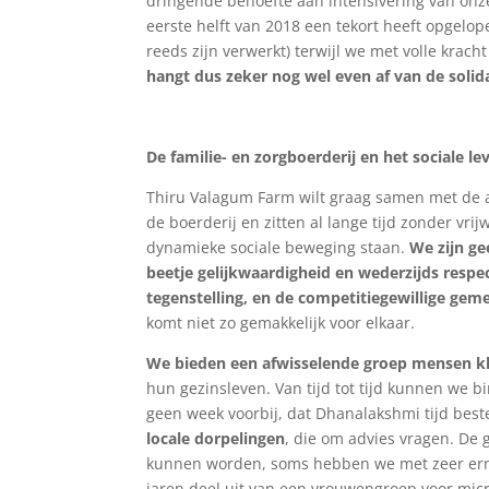
dringende behoefte aan intensivering van onz
eerste helft van 2018 een tekort heeft opgelop
reeds zijn verwerkt) terwijl we met volle krach
hangt dus zeker nog wel even af van de solida
De familie- en zorgboerderij en het sociale le
Thiru Valagum Farm wilt graag samen met de 
de boerderij en zitten al lange tijd zonder vrij
dynamieke sociale beweging staan.
We zijn ge
beetje gelijkwaardigheid en wederzijds resp
tegenstelling, en de competitiegewillige gem
komt niet zo gemakkelijk voor elkaar.
We bieden een afwisselende groep mensen kl
hun gezinsleven. Van tijd tot tijd kunnen we 
geen week voorbij, dat Dhanalakshmi tijd bes
locale dorpelingen
, die om advies vragen. De
kunnen worden, soms hebben we met zeer ern
jaren deel uit van een vrouwengroep voor micro