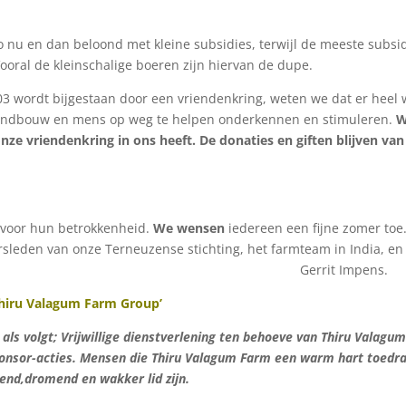
o nu en dan beloond met kleine subsidies, terwijl de meeste subsi
ooral de kleinschalige boeren zijn hiervan de dupe.
03 wordt bijgestaan door een vriendenkring, weten we dat er heel 
, landbouw en mens op weg te helpen onderkennen en stimuleren.
ze vriendenkring in ons heeft. De donaties en giften blijven van
 voor hun betrokkenheid.
We wensen
iedereen een fijne zomer toe
sleden van onze Terneuzense stichting, het farmteam in India, en
insleden, Gerrit Impens.
Thiru Valagum Farm Group’
s als volgt; Vrijwillige dienstverlening ten behoeve van Thiru Valagu
ponsor-acties. Mensen die Thiru Valagum Farm een warm hart toedr
end,dromend en wakker lid zijn.