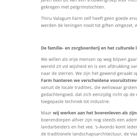
gekregen met pelgrimstochten.
Thiru Valagum Farm zelf heeft geen goede erv
werden de leningen nooit tot giften omgezet,
De familie- en zorgboerderij en het culturele 
We willen als vrije mensen op weg blijven gaa
wereld zit vol wijsheid en is een afdrukking v
naar de sterren. We zijn het gewend geraakt o
Farm hanteren we verscheidene vooruitstrev
vanuit de locale tradities, die weliswaar gro
gedachtengoed, dat zich eenzijdig richt op d
toegepaste techniek tot industrie.
Maar
wij werken aan het boerenleven als zi
boerendorpen alhier zijn nog steeds een ade
landarbeiders en het vee. ‘s-Avonds komt iede
de traditionele landschapsarchitectuur, de Va