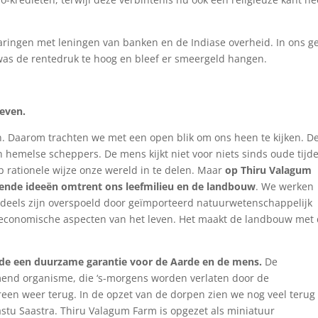
aringen met leningen van banken en de Indiase overheid. In ons g
 was de rentedruk te hoog en bleef er smeergeld hangen.
leven.
n. Daarom trachten we met een open blik om ons heen te kijken. D
an hemelse scheppers. De mens kijkt niet voor niets sinds oude tijd
p rationele wijze onze wereld in te delen. Maar
op Thiru Valagum
ende ideeën omtrent ons leefmilieu en de landbouw
. We werken
tendeels zijn overspoeld door geïmporteerd natuurwetenschappelijk
e economische aspecten van het leven. Het maakt de landbouw met
jnde een duurzame garantie voor de Aarde en de mens.
De
mend organisme, die ‘s-morgens worden verlaten door de
reen weer terug. In de opzet van de dorpen zien we nog veel terug
astu Saastra. Thiru Valagum Farm is opgezet als miniatuur