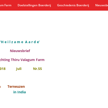
gum Farm
Doelstellingen Boerderij
Geschiedenis Boerderij
Nieuwsbr
‘H e i l z a m e A a r d e’
Nieuwsbrief
ichting Thiru Valagum Farm
2018 Juli Nr.55
arm Terneuzen
arm in India