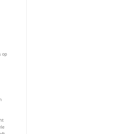
8
s op
n
ht
ele
eft