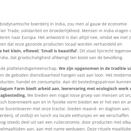
 biodynamische boerderij in India, zou men al gauw de economie
ir Trade, solidariteit en broederlijkheid. Mensen in India vragen 
eren naar Europa. Het antwoord is dan altijd nee, omdat we niet z
ezen dat onze gezonde producten locaal worden verhandeld en
et klein, oftewel; ‘Small is beautiful’.
Dit staat lijnrecht tegenov
dia, dat grootschaligheid afdwingt ten koste van de bevolking.
gende plattelandsgemeenschap.
We zijn opgenomen in de traditie v
 en de geboden dienstbaarheid hangen vast aan loon. Het modern
producten, handel en consumptie. Aan dit bestedingspatroon kunne
alagum Farm biedt arbeid aan, leerervaring met ecologisch werk 
agbesteding.
We bieden een nogal losse groep van mensen uit on
sch boerenwerk aan en in fysieke vorm bieden we er het een en a
oor burenboeren met onze tractor, bieden maand- en dagloon aan,
rderij, of ontbijt en lunch via locale eethuisjes en we verschaffen
nog steeds deel uit van een ruileconomie, door producten met elka
tempelmaaltijden aan, aan met name weduwen. Deze rituele maaltijd