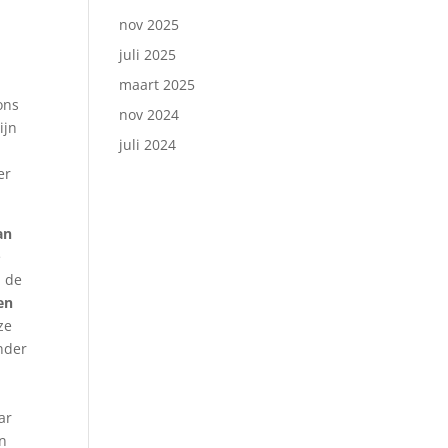
nov 2025
juli 2025
maart 2025
ons
nov 2024
ijn
juli 2024
er
an
e
n de
en
ze
nder
ar
en