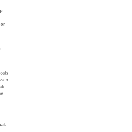
op
e
oor
n
zoals
assen
ook
oe
al.