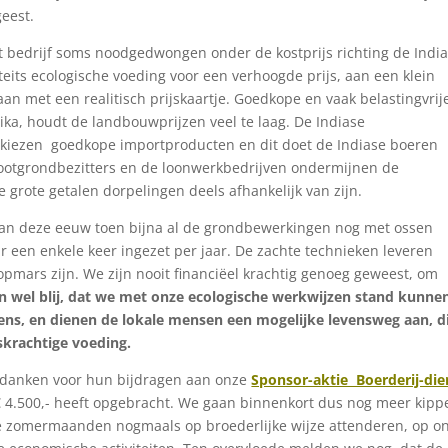
eest.
 bedrijf soms noodgedwongen onder de kostprijs richting de Indi
its ecologische voeding voor een verhoogde prijs, aan een klein
an met een realitisch prijskaartje. Goedkope en vaak belastingvrij
ika, houdt de landbouwprijzen veel te laag. De Indiase
kiezen goedkope importproducten en dit doet de Indiase boeren
grootgrondbezitters en de loonwerkbedrijven ondermijnen de
grote getalen dorpelingen deels afhankelijk van zijn.
van deze eeuw toen bijna al de grondbewerkingen nog met ossen
een enkele keer ingezet per jaar. De zachte technieken leveren
opmars zijn. We zijn nooit financiëel krachtig genoeg geweest, om
jn wel blij, dat we met onze ecologische werkwijzen stand kunne
ns, en dienen de lokale mensen een mogelijke levensweg aan, di
krachtige voeding.
edanken voor hun bijdragen aan onze
Sponsor-aktie Boerderij-die
€ 4.500,- heeft opgebracht. We gaan binnenkort dus nog meer kipp
e zomermaanden nogmaals op broederlijke wijze attenderen, op o