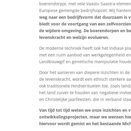
boerendorpje, met vele Vaastu Saastra element
Europese gemengde bedrijfsopzet. Wij hanter
weg naar een bedrijfsvorm dat duurzaam is vo
biedt voor de voortgang van een zelfvoorzi
de wijdere omgeving. De boerendorpen en bed
levenskracht en welzijn evolueren.
De moderne techniek heeft ook het Indiase pla
met een ruim aanbod van werkgelegenheid en t
Landbouwgif en genetische manipulatie houde
Door het aanleren van diepere inzichten in de 
de levenskracht, wordt een ethisch sterkere 
ook traditionele Hindoerituelen toe, zoals la
het land zuiver te houden van negatieve invl
en Christelijke jaarfeesten, die in verband s
Van tijd tot tijd weten we onze inzichten en 
ontwikkelingsprojecten, maar we wensen hier
hiervoor wordt gemist en het bestaande Mich