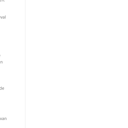
eval
e
en
 de
 van