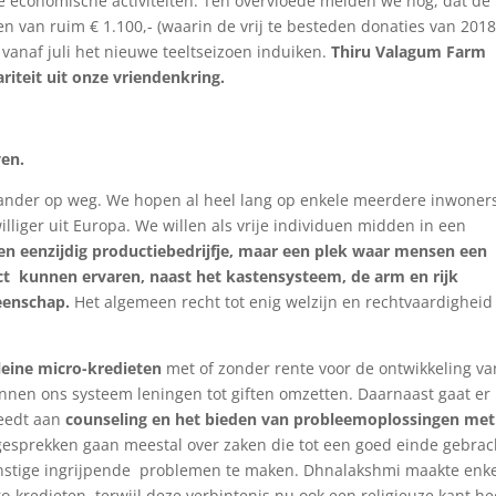
e economische activiteiten. Ten overvloede melden we nog, dat de
en van ruim € 1.100,- (waarin de vrij te besteden donaties van 201
t vanaf juli het nieuwe teeltseizoen induiken.
Thiru Valagum Farm
riteit uit onze vriendenkring.
ven.
ander op weg. We hopen al heel lang op enkele meerdere inwoner
williger uit Europa. We willen als vrije individuen midden in een
en eenzijdig productiebedrijfje, maar een plek waar mensen een
ect kunnen ervaren, naast het kastensysteem, de arm en rijk
eenschap.
Het algemeen recht tot enig welzijn en rechtvaardigheid
eine micro-kredieten
met of zonder rente voor de ontwikkeling va
binnen ons systeem leningen tot giften omzetten. Daarnaast gaat er
teedt aan
counseling en het bieden van probleemoplossingen met
 gesprekken gaan meestal over zaken die tot een goed einde gebrac
stige ingrijpende problemen te maken. Dhnalakshmi maakte enk
-kredieten, terwijl deze verbintenis nu ook een religieuze kant he