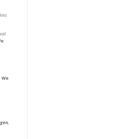
dies
wat
We
.
We
m
agen,