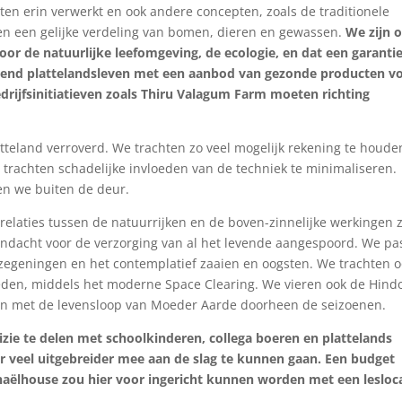
en erin verwerkt en ook andere concepten, zoals de traditionele
en een gelijke verdeling van bomen, dieren en gewassen.
We zijn 
or de natuurlijke leefomgeving, de ecologie, en dat een garanti
enend plattelandsleven met een aanbod van gezonde producten v
rijfsinitiatieven zoals Thiru Valagum Farm moeten richting
tteland verroverd. We trachten zo veel mogelijk rekening te houde
rachten schadelijke invloeden van de techniek te minimaliseren.
n we buiten de deur.
relaties tussen de natuurrijken en de boven-zinnelijke werkingen 
aandacht voor de verzorging van al het levende aangespoord. We p
ndzegeningen en het contemplatief zaaien en oogsten. We trachten 
oeden, middels het moderne Space Clearing. We vieren ook de Hind
taan met de levensloop van Moeder Aarde doorheen de seizoenen.
vizie te delen met schoolkinderen, collega boeren en plattelands
 veel uitgebreider mee aan de slag te kunnen gaan. Een budget
aëlhouse zou hier voor ingericht kunnen worden met een lesloca