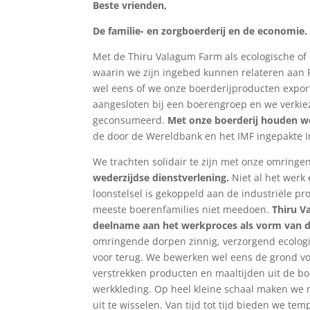
Beste vrienden,
De familie- en zorgboerderij en de economie.
Met de Thiru Valagum Farm als ecologische of
waarin we zijn ingebed kunnen relateren aan Fa
wel eens of we onze boerderijproducten export
aangesloten bij een boerengroep en we verki
geconsumeerd.
Met onze boerderij houden we h
de door de Wereldbank en het IMF ingepakte In
We trachten solidair te zijn met onze omrin
wederzijdse dienstverlening.
Niet al het werk
loonstelsel is gekoppeld aan de industriële 
meeste boerenfamilies niet meedoen.
Thiru V
deelname aan het werkproces als vorm van d
omringende dorpen zinnig, verzorgend ecologi
voor terug. We bewerken wel eens de grond v
verstrekken producten en maaltijden uit de boe
werkkleding. Op heel kleine schaal maken we 
uit te wisselen. Van tijd tot tijd bieden we 