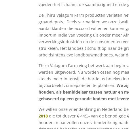
voeden het lichaam, de saamhorigheid en de g
De Thiru Valagum Farm producten verlaten het
graandepots. Deels vermarkten we onze kwalite
aantal klanten die accoord willen en kunnen ga
import in India van voeding uit onder meer Afr
verwerkingsindustriën en de consumenten ver
struikelen. Het landbezit schuift op naar de 
arbeidsintensieve landbouwmethodes, waar de 
Thiru Valagum Farm ving het werk aan begin 
werden uitgevoerd. Nu worden ossen nog maar 
steeds meer in terwijl de harde technieken in 
bijvoorbeeld zonnepanelen te plaatsen.
We zi
houden, als bemiddelaar tussen natuur en me
gebaseerd op een gezonde bodem met levens
We willen onze vriendenkring in Nederland b
2018
die tot dusver € 445,- van de benodigde 
houden, maar zullen onze vriendenkring na d