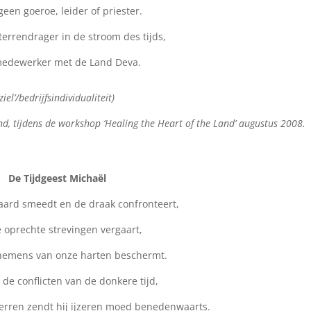
 geen goeroe, leider of priester.
sterrendrager in de stroom des tijds,
edewerker met de Land Deva.
l’/bedrijfsindividualiteit)
d, tijdens de workshop ‘Healing the Heart of the Land’ augustus 2008.
De Tijdgeest Michaël
waard smeedt en de draak confronteert,
e oprechte strevingen vergaart,
nemens van onze harten beschermt.
t de conflicten van de donkere tijd,
terren zendt hij ijzeren moed benedenwaarts.