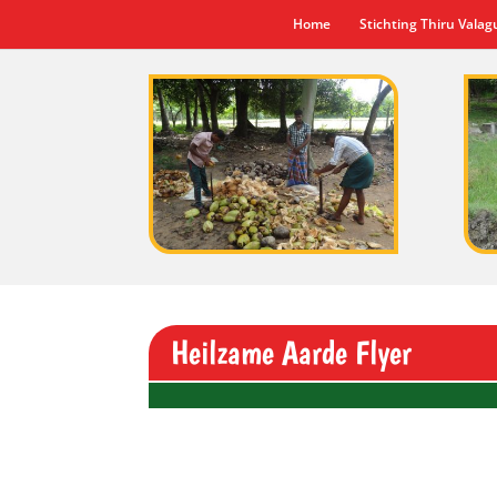
Home
Stichting Thiru Vala
Heilzame Aarde Flyer