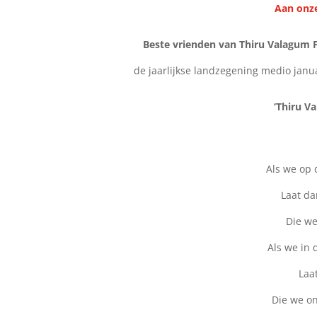
Aan onze
Beste vrienden van Thiru Valagum 
de jaarlijkse landzegening medio janua
‘Thiru V
Als we op 
Laat da
Die we
Als we in 
Laa
Die we o