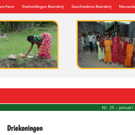
gum Farm
Doelstellingen Boerderij
Geschiedenis Boerderij
Nieuwsbr
Nr. 25 – januari
Driekoningen