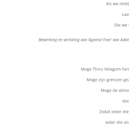
Als we midd
Laa
Die we 
Bewerking en vertaling van ‘Against Fear’ van Ada
Moge Thiru Valagum Farm
Moge zijn grenzen ge
Moge de atmos
doo
Zodat ieder die 
Ieder die o