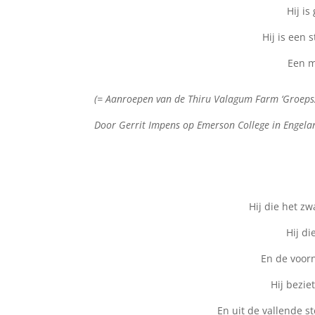
Hij is
Hij is een 
Een m
(= Aanroepen van de Thiru Valagum Farm ‘Groepszie
Door Gerrit Impens op Emerson College in Engelan
Hij die het z
Hij di
En de voor
Hij bezie
En uit de vallende s