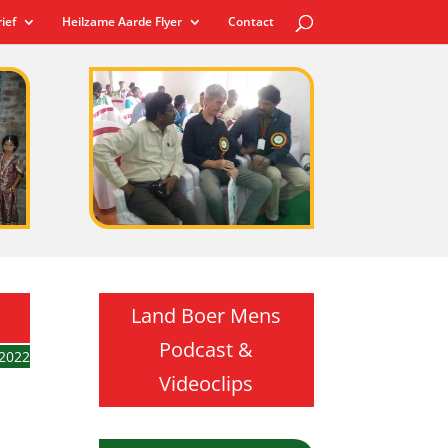
ief
Heilzame Aarde Flyer
Contact
Land Boer Mens
Podcast &
 2022
Videoclips